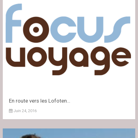
En route vers les Lofoten…
Juin 24, 2016