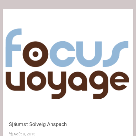
Sjáumst Sólveig Anspach
Août 8, 2015