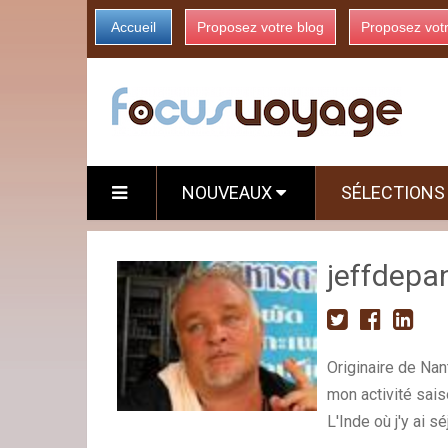
Accueil
Proposez votre blog
Proposez vot
NOUVEAUX
SÉLECTION
jeffdep
Originaire de Nan
mon activité sais
L'Inde où j'y ai s