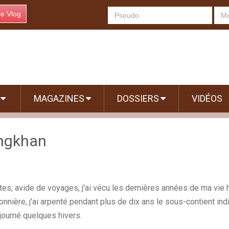
re Vlog
S
MAGAZINES
DOSSIERS
VIDÉOS
angkhan
tes, avide de voyages, j'ai vécu les dernières années de ma vie h
onnière, j'ai arpenté pendant plus de dix ans le sous-contient ind
éjourné quelques hivers.