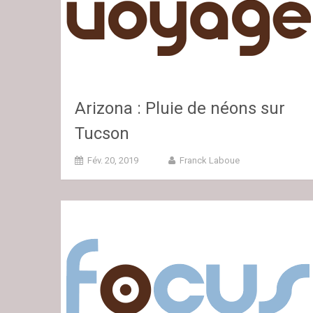
Arizona : Pluie de néons sur
Tucson
Fév. 20, 2019
Franck Laboue