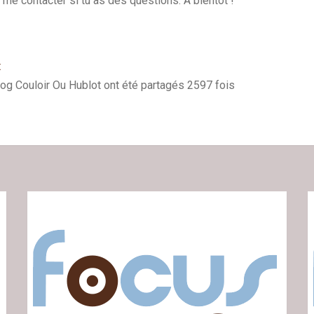
me contacter si tu as des questions. À bientôt !
t
log Couloir Ou Hublot ont été partagés 2597 fois