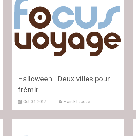
Halloween : Deux villes pour
frémir
Oct. 31, 2017
Franck Laboue