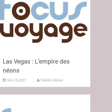
Las Vegas : L’empire des
néons
Nov. 10, 2017
Franck Laboue