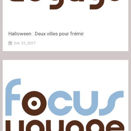
Halloween : Deux villes pour frémir
Oct. 31, 2017