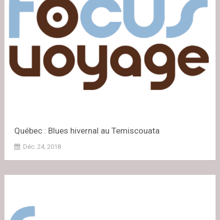
Québec : Blues hivernal au Temiscouata
Déc. 24, 2018