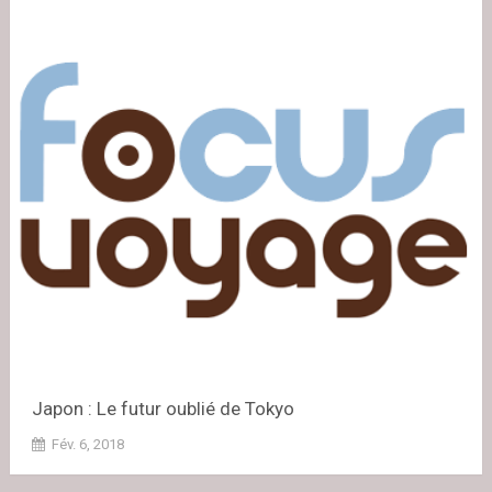
Japon : Le futur oublié de Tokyo
Fév. 6, 2018