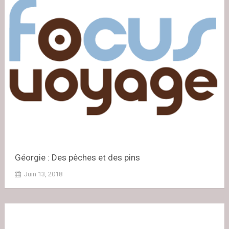
Géorgie : Des pêches et des pins
Juin 13, 2018