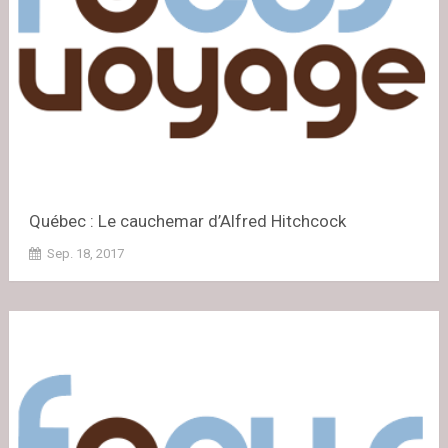
Québec : Le cauchemar d’Alfred Hitchcock
Sep. 18, 2017