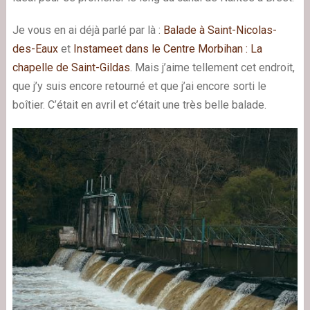
Je vous en ai déjà parlé par là :
Balade à Saint-Nicolas-
des-Eaux
et
Instameet dans le Centre Morbihan : La
chapelle de Saint-Gildas
. Mais j’aime tellement cet endroit,
que j’y suis encore retourné et que j’ai encore sorti le
boîtier. C’était en avril et c’était une très belle balade.