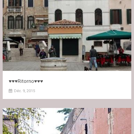
♥♥♥Ritorno♥♥♥
Déc. 9, 2015