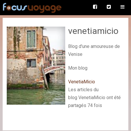
venetiamicio
Blog d'une amoureuse de
Venise
Mon blog
VenetiaMicio
Les articles du
blog VenetiaMicio ont été
partagés 74 fois