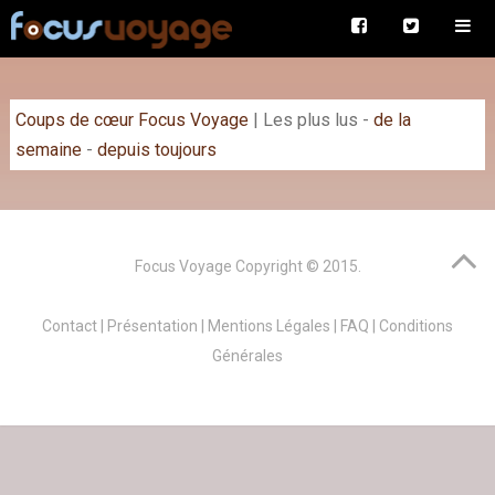
Coups de cœur Focus Voyage
|
Les plus lus
-
de la
semaine
-
depuis toujours
Focus Voyage
Copyright © 2015.
Contact
|
Présentation
|
Mentions Légales
|
FAQ
|
Conditions
Générales