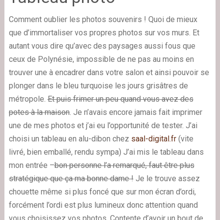
Comment oublier les photos souvenirs ! Quoi de mieux
que d’immortaliser vos propres photos sur vos murs. Et
autant vous dire qu’avec des paysages aussi fous que
ceux de Polynésie, impossible de ne pas au moins en
trouver une à encadrer dans votre salon et ainsi pouvoir se
plonger dans le bleu turquoise les jours grisâtres de
métropole.
Et puis frimer un peu quand vous avez des
potes à la maison
. Je n’avais encore jamais fait imprimer
une de mes photos et j’ai eu l’opportunité de tester. J’ai
choisi un tableau en alu-dibon chez
saal-digital.fr
(vite
livré, bien emballé, rendu sympa) J’ai mis le tableau dans
mon entrée –
bon personne l’a remarqué, faut être plus
stratégique que ça ma bonne dame !
Je le trouve assez
chouette même si plus foncé que sur mon écran d’ordi,
forcément l’ordi est plus lumineux donc attention quand
vous choisissez vos photos. Contente d’avoir un bout de