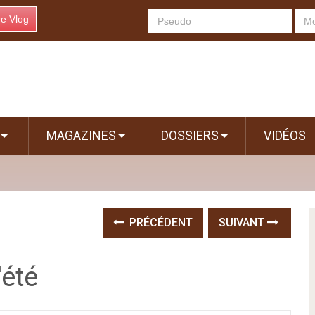
re Vlog
S
MAGAZINES
DOSSIERS
VIDÉOS
PRÉCÉDENT
SUIVANT
'été