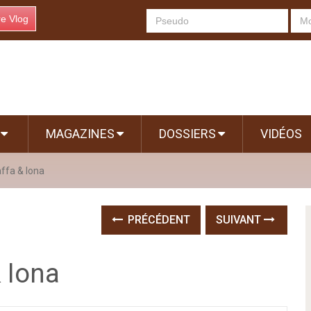
re Vlog
S
MAGAZINES
DOSSIERS
VIDÉOS
taffa & Iona
PRÉCÉDENT
SUIVANT
& Iona