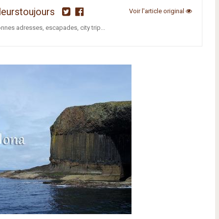
leurstoujours
Voir l'article original
onnes adresses, escapades, city trip...