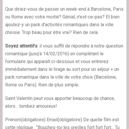
Que diriez-vous
de
passer
un week-end
à Barcelone
,
Paris
ou
Rome avec
votre moitié
?
Génial,
n’est-ce-pas? Et bien
ajoutez-y
un pack
d’activités
romantiques dans
la ville
choisie
.
Trop
beau pour être vrai
?
Rien de cela.
Soyez attentifs
:
il vous suffit de
répondre à notre
question
romantique (jusq’à 14/02/2016)
en complétant le
formulaire qui apparaît ci-dessous
et
vous
entrerez
immédiatement dans
le tirage au sort
pour un séjour
+
un
pack
romantique dans
la ville
de votre choix
(
Barcelone,
Rome ou
Paris).
Rien de plus simple.
Saint Valentin peut vous apporter beaucoup de chance,
alors… tombez amoureux!
Prenom
(obligatoire)
Email
(obligatoire)
De quelle film est
cette réplique : "Bouches-toi les oreilles fort fort fort... Tu