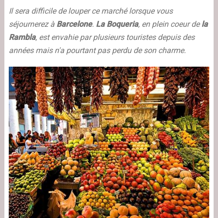
Il sera difficile de louper ce marché lorsque vous
séjournerez à
Barcelone
.
La Boqueria
, en plein coeur de
la
Rambla
, est envahie par plusieurs touristes depuis des
années mais n'a pourtant pas perdu de son charme.