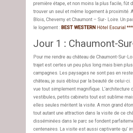
première étape, et non moins la plus facile, fû
trouver un seul et même logement à proximité. A
Blois, Cheverny et Chaumont – Sur- Loire. Un pa
le logement :
BEST WESTERN
Hôtel Escurial **
Jour 1 : Chaumont-Sur
Pour me rendre au château de Chaumont-Sur-Loir
trajet est certes un peu plus long mais bien plus 
campagnes. Les paysages ne sont pas en reste : 
château, je suis ébloui par la beauté de celui-ci.
vue tout simplement magnifique. L’architecture
vestibules, petits cabinets tout est sublime m
elles seules méritent la visite. A mon grand éto
tout autant une attraction dans la visite de ce c
disséminées dans le parc se fondent parfaiteme
centenaires. La visite est aussi captivante qu’ i