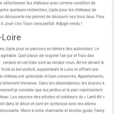
t de sélectionner les châteaux avec comme condition de
près quelques recherches, j’opte pour les châteaux de
ss découverte me permet de découvrir ces trois lieux. Pour
*
à Joué-Lès-Tours sera parfait. Adjugé vendu !
-Loire
e, j’opte pour un parcours en dehors des autoroutes. Le
agréable. Quel plaisir de respirer l’air pur et frais des
verdure et ciel bleu sont au rendez-vous. Arrivé devant le
 Voilà un bel endroit, surplombant la Loire et offrant une
 du château est splendide et bien conservée. Appartements,
ais tellement immense. Dans les dépendances, les écuries à
nnement je constate que les jardins et le parc représentent
hâteau. Les oeuvres des artistes et créateurs du « Land Art »
nt dans le décor et sont en symbiose avec les arbres
ntéressante. Merci à notre charmante et érudite guide, Fanny