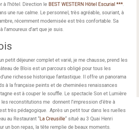
 à l’hôtel. Direction le
BEST WESTERN Hôtel Escurial ***
.
ans une rue calme. Le personnel, très agréable, souriant, à
chambre, récemment modernisée est très confortable. Sa
 l’amoureux d’art que je suis.
ois
un petit déjeuner complet et varié, je me chausse, prend les
Château de Blois est un parcours obligé pour tous les
 d’une richesse historique fantastique. Il offre un panorama
ds à la française peints et de cheminées renaissances
etagne est à couper le souffle. Le spectacle Son et Lumière
: les reconstitutions me donnent l’impression d’être à
st très pédagogique. Après un petit tour dans les ruelles
eau au Restaurant “
La Creusille
“ situé au 3 Quai Henri
r un bon repas, la tête remplie de beaux moments.