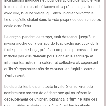
incantations magiques et louanges au dieu de la pluie, vint
le moment culminant où lancèrent la précieuse joaillerie et,
avec elle, la jeune vierge, qui lança un cri épouvantable
tandis qu’elle chutait dans le vide jusqu’à ce que son corps
coule dans l’eau.
Le garçon, pendant ce temps, était descendu jusqu’à un
niveau proche de la surface de l’eau caché aux yeux de la
foule, puise se lança, prêt à accomplir sa promesse. Il ne
manqua pas d’un délateur pour signaler le sacrilège et
informer les autres ; la colère fut collective et, cependant
qu’ils s’organisaient afin de capturer les fugitifs, ceux-ci
s’enfuyaient.
Le dieu de la pluie punit toute la ville. S’ensuivirent de
nombreuses années de sécheresse qui causèrent le
dépeuplement de Chichén, joignant à la
famine
l’une des
plus terribles maladies qui décimèrent les habitants