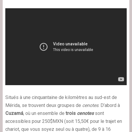
Situés à une cinquantaine de kilomètres au sud-est de
Mérida, se trouvent deux groupes de
cenotes
. D’abord à
Cuzamá
, où un ensemble de
trois
cenotes
sont
accessibles pour 250$MXN (soit 15,50€ pour le trajet en
chariot, que vous soyez seul ou à quatre), de 9 à 16