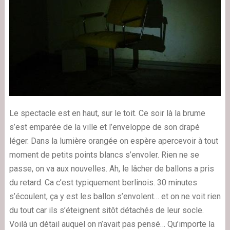
Le spectacle est en haut, sur le toit. Ce soir là la brume
s’est emparée de la ville et l’enveloppe de son drapé
léger. Dans la lumière orangée on espère apercevoir à tout
moment de petits points blancs s’envoler. Rien ne se
passe, on va aux nouvelles. Ah, le lâcher de ballons a pris
du retard. Ca c’est typiquement berlinois. 30 minutes
s’écoulent, ça y est les ballon s’envolent… et on ne voit rien
du tout car ils s’éteignent sitôt détachés de leur socle.
Voilà un détail auquel on n’avait pas pensé… Qu’importe la