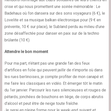
crise et qui nous promettent une soirée mémorable : Le
Badehau
s où l’on dansera sur des sons voyageurs (6 €), le
Lovelite
et sa musique balkan-électronique pour (9 € en
prévente, 10 € sur place), le
Subland
perdu au milieu d’une
zone désaffectée pour danser en paix sur de la techno
brûlante (10 €).
Attendre le bon moment
Pour ma part, n’étant pas une grande fan des feux
d’artifices en folie qui peuvent jaillir de n’importe où dans
les rues berlinoises, je compte profiter de mon canapé et
me faire
les classiques
en vidéo. Et émerger tôt le matin
du 1er janvier. Parcourir les rues silencieuses et rouges de
pétards, jonchées de bouchons en liège, de corps abrutis
d’alcool et peut être de neige toute fraîche.
Je serai en pleine forme pour le week-end suivant et