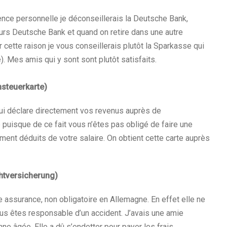
rience personnelle je déconseillerais la Deutsche Bank,
eurs Deutsche Bank et quand on retire dans une autre
cette raison je vous conseillerais plutôt la Sparkasse qui
. Mes amis qui y sont sont plutôt satisfaits.
nsteuerkarte)
ui déclare directement vos revenus auprès de
e puisque de ce fait vous n’êtes pas obligé de faire une
ment déduits de votre salaire. On obtient cette carte auprès
chtversicherung)
 assurance, non obligatoire en Allemagne. En effet elle ne
ous êtes responsable d’un accident. J’avais une amie
e âgée. Elle a dû s’endetter pour payer les frais