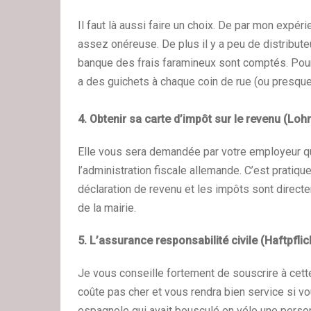
Il faut là aussi faire un choix. De par mon expé
assez onéreuse. De plus il y a peu de distribut
banque des frais faramineux sont comptés. Pour 
a des guichets à chaque coin de rue (ou presque)
4. Obtenir sa carte d’impôt sur le revenu (Loh
Elle vous sera demandée par votre employeur q
l’administration fiscale allemande. C’est pratiqu
déclaration de revenu et les impôts sont directe
de la mairie.
5. L’assurance responsabilité civile (Haftpfli
Je vous conseille fortement de souscrire à cette
coûte pas cher et vous rendra bien service si v
espagnole qui avait bousculé en vélo une personn