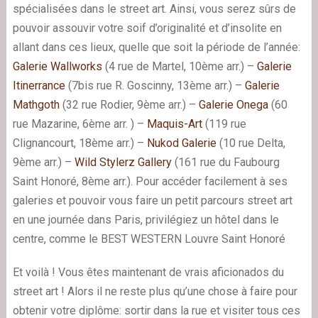
spécialisées dans le street art. Ainsi, vous serez sûrs de
pouvoir assouvir votre soif d’originalité et d’insolite en
allant dans ces lieux, quelle que soit la période de l’année:
Galerie Wallworks
(4 rue de Martel, 10ème arr.) –
Galerie
Itinerrance
(7bis rue R. Goscinny, 13ème arr.) –
Galerie
Mathgoth
(32 rue Rodier, 9ème arr.) –
Galerie Onega
(60
rue Mazarine, 6ème arr. ) –
Maquis-Art
(119 rue
Clignancourt, 18ème arr.) –
Nukod Galerie
(10 rue Delta,
9ème arr.) –
Wild Stylerz Gallery
(161 rue du Faubourg
Saint Honoré, 8ème arr.). Pour accéder facilement à ses
galeries et pouvoir vous faire un petit parcours street art
en une journée dans Paris, privilégiez un hôtel dans le
centre, comme le
BEST WESTERN Louvre Saint Honoré
Et voilà ! Vous êtes maintenant de vrais aficionados du
street art ! Alors il ne reste plus qu’une chose à faire pour
obtenir votre diplôme: sortir dans la rue et visiter tous ces