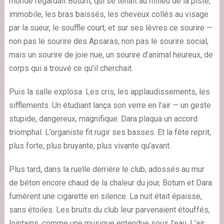
monde regardait Botum, qui se tenait au milieu de la piste,
immobile, les bras baissés, les cheveux collés au visage
par la sueur, le souffle court, et sur ses lèvres ce sourire —
non pas le sourire des Apsaras, non pas le sourire social,
mais un sourire de joie nue, un sourire d’animal heureux, de
corps qui a trouvé ce qu’il cherchait.
Puis la salle explosa. Les cris, les applaudissements, les
sifflements. Un étudiant lança son verre en l’air — un geste
stupide, dangereux, magnifique. Dara plaqua un accord
triomphal. L’organiste fit rugir ses basses. Et la fête reprit,
plus forte, plus bruyante, plus vivante qu’avant.
Plus tard, dans la ruelle derrière le club, adossés au mur
de béton encore chaud de la chaleur du jour, Botum et Dara
fumèrent une cigarette en silence. La nuit était épaisse,
sans étoiles. Les bruits du club leur parvenaient étouffés,
lointains, comme une musique entendue sous l’eau. L’air